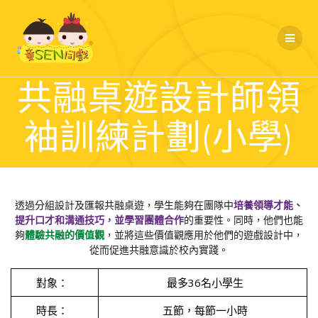
Skip
to
content
共融桌遊設計師領
袖訓練計劃(小學)
透過分組設計及匯報共融桌遊，學生能夠在團隊中
培養領導才能、
提升口才
和溝通技巧，並學習團體合作
的重要性。同時，他們也能
夠
體驗共融的價值觀
，並將這些價值觀應用於他們的遊戲設計中，
從而促進共融意識於校內實踐。
對象：
最多36名小學生
時長：
五節，每節一小時