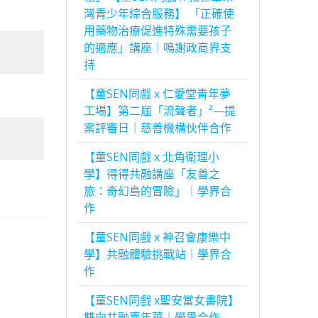
灣青少年綜合服務】 「正確使
用藥物治療促進特殊需要孩子
的適應」講座｜鳴謝政商界支
持
【童SEN同戲 x 仁愛堂青年夢
工場】第二屆「流聲者」²—提
案評審日｜慈善機構伙伴合作
【童SEN同戲 x 北角衛理小
學】得得共融講座「友善之
旅：奇幻島的冒險」｜學界合
作
【童SEN同戲 x 神召會康樂中
學】共融體驗挑戰站｜學界合
作
【童SEN同戲 x聖安當女書院】
雙向共融嘉年華｜學界合作