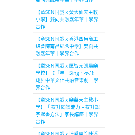
【童SEN同戲 x 黃大仙天主教
小學】雙向共融嘉年華｜學界
合作
【童SEN同戲 x 香港四邑商工
總會陳南昌紀念中學】雙向共
融嘉年華｜學界合作
【童SEN同戲 x 匡智元朗晨樂
學校】《「星」Sing．夢飛
翔》中華文化共融音樂劇｜學
界合作
【童SEN同戲 x 樂華天主教小
學】「 提升閱讀能力 – 提升認
字默書方法」家長講座｜學界
合作
【童SEN同戲 x 博愛醫院陳潘