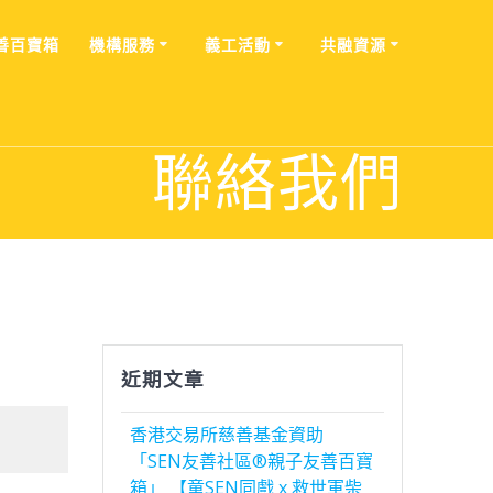
善百寶箱
機構服務
義工活動
共融資源
聯絡我們
近期文章
香港交易所慈善基金資助
「SEN友善社區®親子友善百寶
箱」 【童SEN同戲 x 救世軍柴