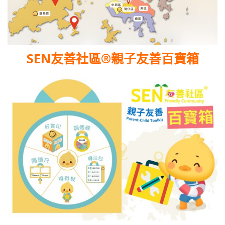
SEN友善社區®親⼦友善百寶箱