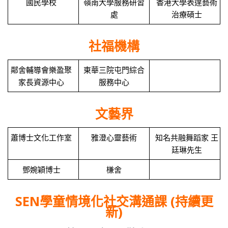
國民學校
嶺南大學服務研習
香港大學表達藝術
處
治療碩士
社福機構
鄰舍輔導會樂盈聚
東華三院屯門綜合
家長資源中心
服務中心
文藝界
蕭博士文化工作室
雅澄心靈藝術
知名共融舞蹈家 王
廷琳先生
鄧婉穎博士
槏舍
SEN學童情境化社交溝通課
(持續更
新)