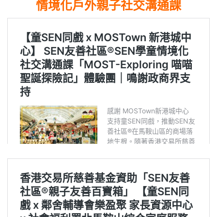
情境化⼾外親⼦社交溝通課