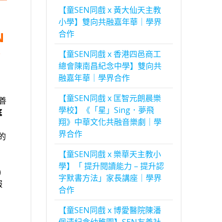
【童SEN同戲 x 黃大仙天主教
小學】雙向共融嘉年華｜學界
合作
N
交
【童SEN同戲 x 香港四邑商工
總會陳南昌紀念中學】雙向共
融嘉年華｜學界合作
【童SEN同戲 x 匡智元朗晨樂
善
學校】《「星」Sing．夢飛
庭
翔》中華文化共融音樂劇｜學
界合作
的
【童SEN同戲 x 樂華天主教小
學】「 提升閱讀能力 – 提升認
)
字默書方法」家長講座｜學界
服
合作
【童SEN同戲 x 博愛醫院陳潘