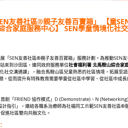
EN友善社區®親子友善百寶箱」 【童SE
山綜合家庭服務中心】 SEN學童情境化社
開展「SEN友善社區®親⼦友善百寶箱」服務計劃。為推動SEN友
站站來到沙田區，連同政府服務單位
社會福利署 北馬鞍山綜合家
情境化社交溝通課」，融合馬鞍山區兒童熟悉的社區情境，拓展至語
主題，從⽽提升有特殊教育需要學童從社區中學習、從社區中成長
END 協作模式」D (Demonstrate)、N (Networking
®4S教學設計指引」，連結各職系治療師為社福同工示範SEN友善社區®
，促進社區雙向共融文化。
括
: