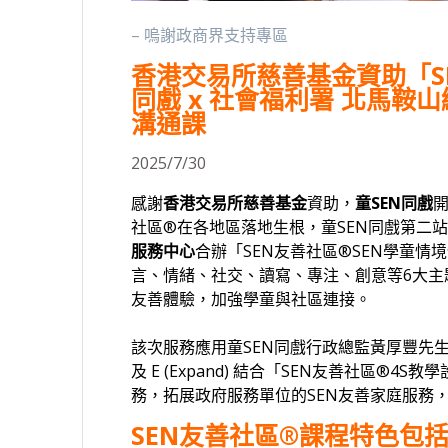
– 嗚謝政商界支持專區
香港交易所慈善基金資助「S
同戲 x 社會福利署 北馬鞍
溝通課
2025/7/30
感謝
香港交易所慈善基金
資助，
童SEN同戲
社區®在各地區落地生根，童SEN同戲第二
服務中心
合辦「SEN友善社區®SEN學童
言、情緒、社交、讀寫、專注、創意等6大
友善體驗，加強學童與社區連接。
該次服務應用童SEN同戲行政總監黃厚豐先生首創「FRI
及 E (Expand) 結合「SEN友善社區
務，拓展政府服務單位的SEN友善家庭服務
SEN友善社區®課程特色包