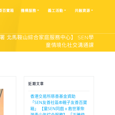
善百寶箱
機構服務
義工活動
共融資源
署 北馬鞍山綜合家庭服務中心】 SEN學
童情境化社交溝通課
近期文章
香港交易所慈善基金資助
「SEN友善社區®親子友善百寶
箱」 【童SEN同戲 x 救世軍柴
灣青少年綜合服務】 「正確使