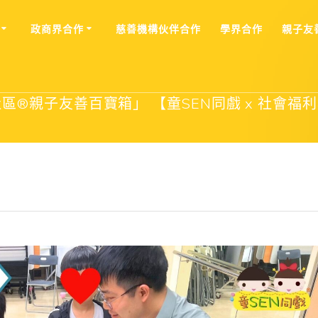
政商界合作
慈善機構伙伴合作
學界合作
親⼦友
®親子友善百寶箱」 【童SEN同戲 x 社會福利