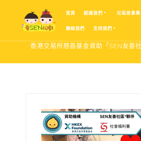
Skip
to
首頁
認識我們
社區故事集
content
聯絡我們
支持我們
香港交易所慈善基金資助「SEN友善社區