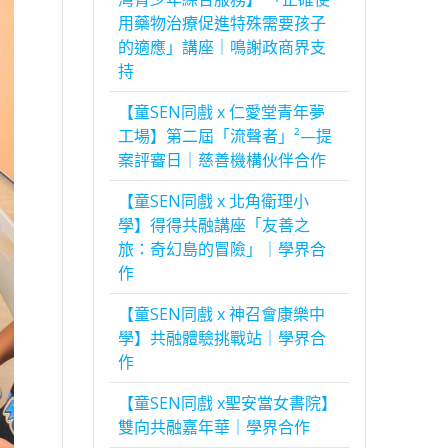
用藥物治療促進特殊需要孩子
的適應」講座｜鳴謝政商界支
持
【童SEN同戲 x 仁愛堂青年夢
工場】第二屆「流聲者」²—提
案評審日｜慈善機構伙伴合作
【童SEN同戲 x 北角衛理小
學】得得共融講座「友善之
旅：奇幻島的冒險」｜學界合
作
【童SEN同戲 x 神召會康樂中
學】共融體驗挑戰站｜學界合
作
【童SEN同戲 x聖安當女書院】
雙向共融嘉年華｜學界合作