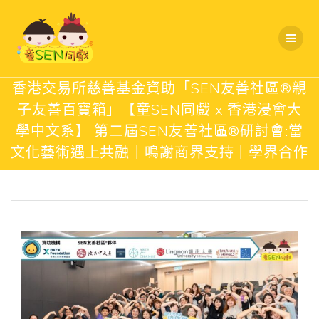
Skip
to
content
香港交易所慈善基金資助「SEN友善社區®親
子友善百寶箱」【童SEN同戲 x 香港浸會大
學中文系】 第二屆SEN友善社區®研討會:當
文化藝術遇上共融｜鳴謝商界支持｜學界合作