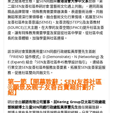
業之間落地生根，童SEN同戲與
香港浸會大學中文系
合辦「第
二屆SEN友善社區®研討會:當藝術文化遇上共融」，連同高端
精品品牌管理、特殊教育需要樂器演奏、表達藝術治療、共融
舞蹈等資深行業領導者，融合藝術文化行業情境，拓展至SEN
友善社區®友善意識(SENSE)、友善流程(STEPS)及友善教材
(SOURCE)三大主題，在大學的友善空間(SPACE)提升社區友善
度，讓有特殊教育需要學童及家庭從社區中學習、從社區中成
長的友善體驗，加強學童與社區連接。
該次研討會策劃應用童SEN同戲行政總監黃厚豐先生首創
「FRIEND 協作模式」D (Demonstrate)、N (Networking) 及
E (Expand) 結合「SEN友善社區®4S教學設計指引」，連結各
行業交流SEN友善社區®服務友善要素，拓展至SEN友善家庭服
務，促進社區雙向共融文化。
第一節【開幕致辭：SEN友善社區
®願景及親⼦友善百寶箱計劃介
紹】
研討會由
穎語有限公司董事、前Kering Group亞太區行政總裁
鄧婉穎博士
及
童SEN同戲行政總監黃厚豐先生
擔任開幕致辭。
鄧博士曾有多年管理全球高端精品集團的經驗，分享了她結合