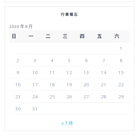
【童SEN同戲 x 香港四邑商工總會陳南昌紀念中學】雙向共
融嘉年華｜學界合作
【童SEN同戲 x 匡智元朗晨樂學校】《「星」Sing．夢飛
翔》中華文化共融音樂劇｜學界合作
【童SEN同戲 x 樂華天主教小學】「 提升閱讀能力 – 提升認
字默書方法」家長講座｜學界合作
【童SEN同戲 x 博愛醫院陳潘佩清紀念幼稚園】SEN友善社
區®導師培訓工作坊｜學界合作
行事備忘
2026 年 8 月
日
一
二
三
四
五
六
1