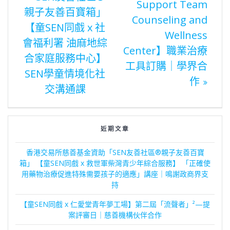
https://senmilyhk.com/hkex/
我想支持童SEN同戲
https://senmilyhk.com/supportus/
Previous
香港交易
Previous:
Next
【童SEN同戲
post:
Next:
所慈善基金資助
post:
文
x 科技大學 SEN
「SEN友善社區®
Support Team
親子友善百寶箱」
章
Counseling and
【童SEN同戲 x 社
Wellness
會福利署 油麻地綜
Center】職業治療
導
合家庭服務中心】
工具訂購｜學界合
SEN學童情境化社
作
覽
交溝通課