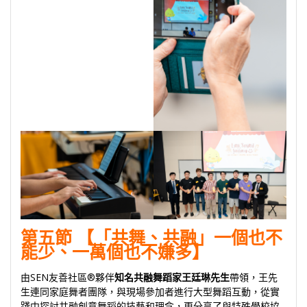
第五節 【「共舞、共融」一個也不
能少、一萬個也不嫌多】
由SEN友善社區®夥伴
知名共融舞蹈家王廷琳先生
帶領，王先
生連同家庭舞者團隊，與現場參加者進行大型舞蹈互動，從實
踐中探討共融創意舞蹈的技藝和理念，更分享了與特殊學校協