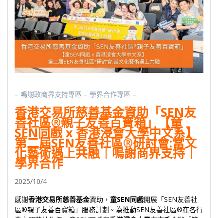
– 鳴謝政商界支持專區 – 學界合作專區 –
香港交易所慈善基金資助「SEN友
善社區®親子友善百寶箱」【童
SEN同戲 x 香港浸會大學中文系】
第二屆SEN友善社區®研討會:當文
化藝術遇上共融｜嗚謝商界支持｜
學界合作
2025/10/4
感謝
香港交易所慈善基金
資助，
童SEN同戲
開展「SEN友善社
區®親⼦友善百寶箱」服務計劃。為推動SEN友善社區®在各行