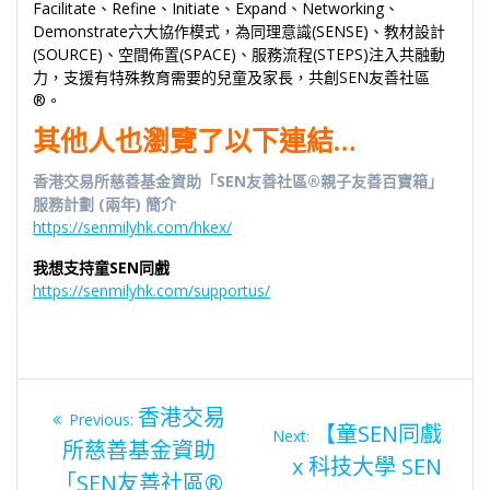
SEN友善社區®情境化培訓課程，提升基層 SEN 家長於家居環
境對 SEN 學童的親職教育效能，成為SEN友善家居照顧者，以
提升SEN學童的綜合溝通能力。
服務包括 (1) SEN學童情境化社交溝通課、(2)SEN友善社區®照
顧者親職技巧意識提升課、(3)情境化⼾外親⼦社交溝通課
計劃第一階段於以下四區展開 : (1)馬鞍山區、(2)油尖旺區、(3)
東涌區、(4)北區
什麼是SEN友善社區®?
SEN友善社區®是達自讓每個SEN家庭自在參與社區生活的願
景，童SEN同戲行政總監黃厚豐先生首創
「FRIEND 協作模式」
及「SEN友善社區®4S教學設計指引」
，集合各界力量，應用
Facilitate、Refine、Initiate、Expand、Networking、
Demonstrate六大協作模式，為同理意識(SENSE)、教材設計
(SOURCE)、空間佈置(SPACE)、服務流程(STEPS)注入共融動
力，支援有特殊教育需要的兒童及家長，共創SEN友善社區
®。
其他人也瀏覽了以下連結…
香港交易所慈善基金資助「SEN友善社區®親⼦友善百寶箱」
服務計劃 (兩年) 簡介