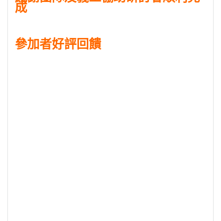
由SEN友善社區®夥伴
香港浸會大學中文系代表、蕭博士文化
工作室主席及童SEN同戲主席蕭欣浩博士
擔任主持，現場參加
者包括家長、小學音樂教師、特殊教育機構治療師、編舞師、
畫師、文化教育工作者等，大家都踴躍發問及交流，表示十分
感謝香港交易所慈善基金資助「第二届SEN友善社區®研討會:
當藝術文化遇上共融」提供了友善平台，讓他們認識到新的服
務策略和合作夥伴，期待未來有更多類似的機會。蕭博士總結
道，再次感謝香港交易所慈善基金及同工支持童SEN同戲，一
同連結不同能力和需要的人士，共同建立SEN友善社區®。
感謝團隊及義工協助研討會順利完
成
參加者好評回饋