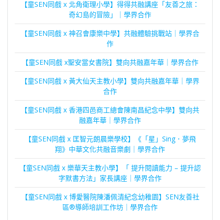
近期文章
香港交易所慈善基金資助「SEN友善社區®親子友善百寶
箱」 【童SEN同戲 x 救世軍柴灣青少年綜合服務】 「正確使
用藥物治療促進特殊需要孩子的適應」講座｜鳴謝政商界支
持
【童SEN同戲 x 仁愛堂青年夢工場】第二屆「流聲者」²—提
案評審日｜慈善機構伙伴合作
【童SEN同戲 x 北角衛理小學】得得共融講座「友善之旅：
奇幻島的冒險」｜學界合作
【童SEN同戲 x 神召會康樂中學】共融體驗挑戰站｜學界合
作
【童SEN同戲 x聖安當女書院】雙向共融嘉年華｜學界合作
【童SEN同戲 x 黃大仙天主教小學】雙向共融嘉年華｜學界
合作