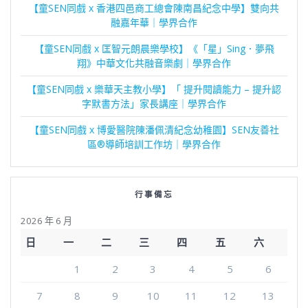
【童SEN同戲 x 香港四邑商工總會陳南昌紀念中學】雙向共
融嘉年華｜學界合作
【童SEN同戲 x 匡智元朗晨樂學校】《「星」Sing．夢飛
翔》中華文化共融音樂劇｜學界合作
【童SEN同戲 x 樂華天主教小學】「 提升閱讀能力 – 提升認
字默書方法」家長講座｜學界合作
【童SEN同戲 x 博愛醫院陳潘佩清紀念幼稚園】SEN友善社
區®導師培訓工作坊｜學界合作
行事備忘
2026 年 6 月
日
一
二
三
四
五
六
1
2
3
4
5
6
7
8
9
10
11
12
13