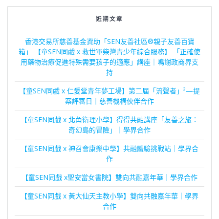
近期文章
香港交易所慈善基金資助「SEN友善社區®親子友善百寶
箱」 【童SEN同戲 x 救世軍柴灣青少年綜合服務】 「正確使
用藥物治療促進特殊需要孩子的適應」講座｜鳴謝政商界支
持
【童SEN同戲 x 仁愛堂青年夢工場】第二屆「流聲者」²—提
案評審日｜慈善機構伙伴合作
【童SEN同戲 x 北角衛理小學】得得共融講座「友善之旅：
奇幻島的冒險」｜學界合作
【童SEN同戲 x 神召會康樂中學】共融體驗挑戰站｜學界合
作
【童SEN同戲 x聖安當女書院】雙向共融嘉年華｜學界合作
【童SEN同戲 x 黃大仙天主教小學】雙向共融嘉年華｜學界
合作