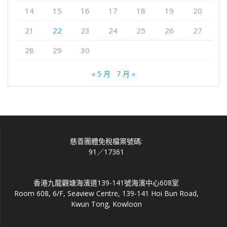
14
15
16
17
18
19
20
21
22
23
24
25
26
27
28
29
30
« 5 月
7 月 »
慈善團體免稅檔案號碼:
91／17361
香港九龍觀塘海濱道139-141號海濱中心608室
Room 608, 6/F, Seaview Centre, 139-141 Hoi Bun Road,
Kwun Tong, Kowloon