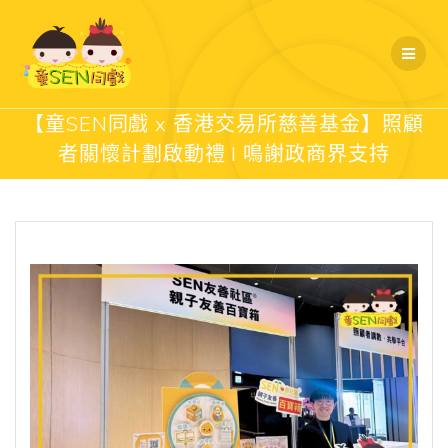
Skip
to
content
【童SEN同戲 x 香港交易所慈善基金】照顧
者關懷計劃啟動禮 l 鳴謝政商界支持