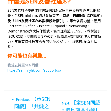
什麼是SEN友善社區®?
SEN友善社區®是達自讓每個SEN家庭自在參與社區生活的願
景，童SEN同戲行政總監黃厚豐先生首創
「FRIEND 協作模式」
及「SEN友善社區®4S教學設計指引」
，集合各界力量，應用
Facilitate、Refine、Initiate、Expand、Networking、
Demonstrate六大協作模式，為同理意識(SENSE)、教材設計
(SOURCE)、空間佈置(SPACE)、服務流程(STEPS)注入共融動
力，支援有特殊教育需要的兒童及家長，共創SEN友善社區
®。
你可能也有興趣…
我想支持童SEN同戲
https://senmilyhk.com/supportus/
Previous
【童SEN
Previous:
Next
【童SEN同戲
post:
Next:
同戲】「共融之
post:
文
x 港島南區小學】