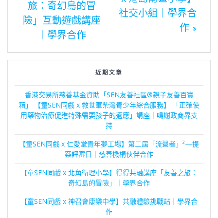
旅：奇幻島的冒
社交小組｜學界合
險」互動遊戲講座
章
作
｜學界合作
導
近期文章
覽
香港交易所慈善基金資助「SEN友善社區®親子友善百寶
箱」 【童SEN同戲 x 救世軍柴灣青少年綜合服務】 「正確使
用藥物治療促進特殊需要孩子的適應」講座｜鳴謝政商界支
持
【童SEN同戲 x 仁愛堂青年夢工場】第二屆「流聲者」²—提
案評審日｜慈善機構伙伴合作
【童SEN同戲 x 北角衛理小學】得得共融講座「友善之旅：
奇幻島的冒險」｜學界合作
【童SEN同戲 x 神召會康樂中學】共融體驗挑戰站｜學界合
作