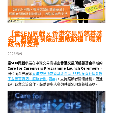
【童SEN同戲 x 香港交易所慈善基
金】照顧者關懷計劃啟動禮 l 鳴謝
政商界支持
2026/3/9
童SEN同戲
參展在中環交易廣場由
香港交易所慈善基金
舉辦的
Care for Caregivers Programme Launch Ceremony
，
展位向業界展示
香港交易所慈善基金資助「SEN友善社區®親
⼦友善百寶箱」服務計劃 (兩年)
，支持照顧者關懷計劃，促進
各行各業交流合作，鼓勵更多人參與共創SEN友善社區®。