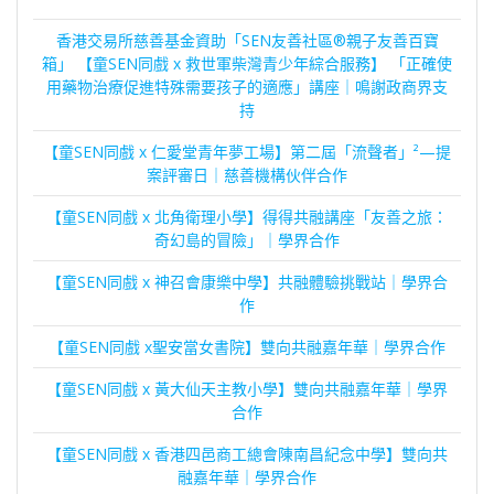
覽
香港交易所慈善基金資助「SEN友善社區®親子友善百寶
箱」 【童SEN同戲 x 救世軍柴灣青少年綜合服務】 「正確使
用藥物治療促進特殊需要孩子的適應」講座｜鳴謝政商界支
持
【童SEN同戲 x 仁愛堂青年夢工場】第二屆「流聲者」²—提
案評審日｜慈善機構伙伴合作
【童SEN同戲 x 北角衛理小學】得得共融講座「友善之旅：
奇幻島的冒險」｜學界合作
【童SEN同戲 x 神召會康樂中學】共融體驗挑戰站｜學界合
作
【童SEN同戲 x聖安當女書院】雙向共融嘉年華｜學界合作
【童SEN同戲 x 黃大仙天主教小學】雙向共融嘉年華｜學界
合作
【童SEN同戲 x 香港四邑商工總會陳南昌紀念中學】雙向共
融嘉年華｜學界合作