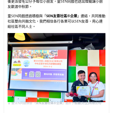
後更派發毛公仔予每位小朋友，童SEN同戲也送出燈籠讓小朋
友歡渡中秋節。
童SEN同戲透過積極與「
SEN友善社區®️企業
」連結，共同推動
社區雙向共融文化，我們相信各行各業可以SEN友善，用心連
結社區不同人士。
▲
童SEN同戲頒發「
SEN友善社區®️企業
」嘉許予
甜墨(社企)有限公司
!