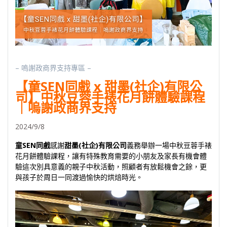
– 嗚謝政商界支持專區 –
【童SEN同戲 x 甜墨(社企)有限公
司】中秋豆蓉手裱花月餅體驗課程
｜嗚謝政商界支持
2024/9/8
童SEN同戲
感謝
甜墨(社企)有限公司
義務舉辦一場中秋豆蓉手裱
花月餅體驗課程，讓有特殊教育需要的小朋友及家長有機會體
驗這次別具意義的親子中秋活動，照顧者有放鬆機會之餘，更
與孩子於周日一同渡過愉快的烘焙時光。