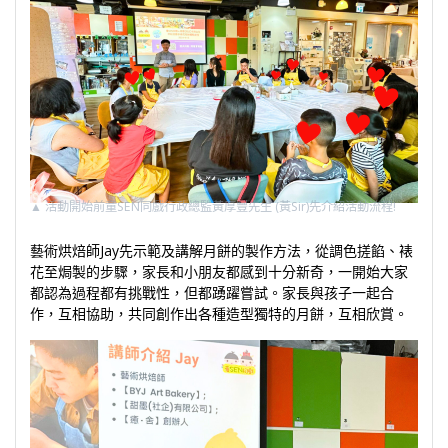
▲
活動開始前童SEN同戲行政總監黃厚豐先生 (黃Sir)先介紹活動流程!
藝術烘焙師Jay先示範及講解月餅的製作方法，從調色搓餡、裱
花至焗製的步驟，家長和小朋友都感到十分新奇，一開始大家
都認為過程都有挑戰性，但都踴躍嘗試。家長與孩子一起合
作，互相協助，共同創作出各種造型獨特的月餅，互相欣賞。