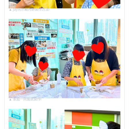
▲
Jay先示範月餅製作方法!
▲
家庭一同嘗試製作!