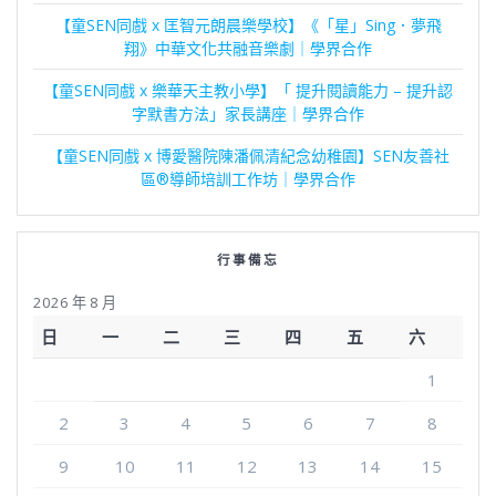
【童SEN同戲 x 匡智元朗晨樂學校】《「星」Sing．夢飛
翔》中華文化共融音樂劇｜學界合作
【童SEN同戲 x 樂華天主教小學】「 提升閱讀能力 – 提升認
字默書方法」家長講座｜學界合作
【童SEN同戲 x 博愛醫院陳潘佩清紀念幼稚園】SEN友善社
區®導師培訓工作坊｜學界合作
行事備忘
2026 年 8 月
日
一
二
三
四
五
六
1
2
3
4
5
6
7
8
9
10
11
12
13
14
15