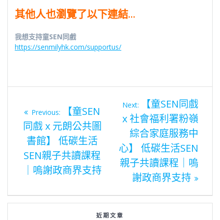
其他人也瀏覽了以下連結…
我想支持童SEN同戲
https://senmilyhk.com/supportus/
Next
【童SEN同戲
Next:
Previous
【童SEN
post:
Previous:
x 社會福利署粉嶺
post:
文
同戲 x 元朗公共圖
綜合家庭服務中
書館】 低碳生活
心】 低碳生活SEN
章
SEN親子共讀課程
親子共讀課程｜嗚
｜嗚謝政商界支持
謝政商界支持
導
近期文章