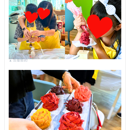
▲
反覆嘗試!