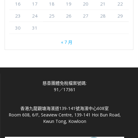
16
17
18
19
20
21
22
23
24
25
26
27
28
29
30
31
« 7 月
慈善團體免稅檔案號碼:
91／17361
香港九龍觀塘海濱道139-141號海濱中心608室
Room 608, 6/F, Seaview Centre, 139-141 Hoi Bun Road,
Kwun Tong, Kowloon