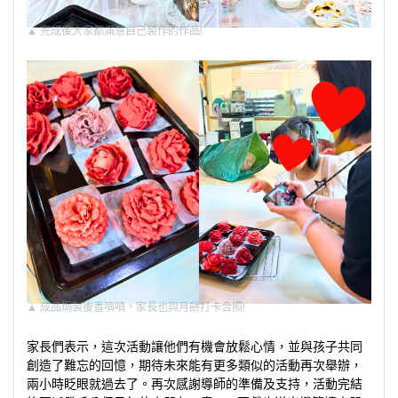
▲
完成後大家都滿意自己製作的作品!
▲
成品焗製後香噴噴，家長也與月餅打卡合照!
家長們表示，這次活動讓他們有機會放鬆心情，並與孩子共同
創造了難忘的回憶，期待未來能有更多類似的活動再次舉辦，
兩小時眨眼就過去了。再次感謝導師的準備及支持，活動完結