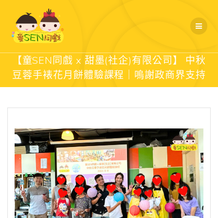
Skip
to
content
【童SEN同戲 x 甜墨(社企)有限公司】 中秋
豆蓉手裱花月餅體驗課程｜嗚謝政商界支持