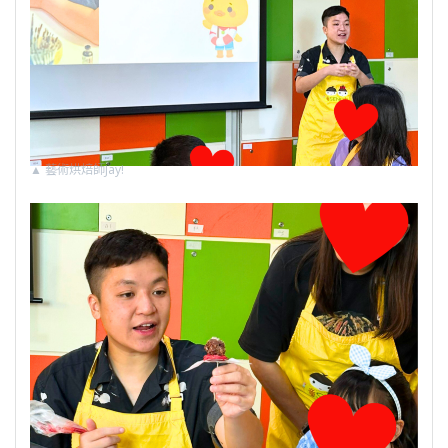
▲
藝術烘焙師Jay!