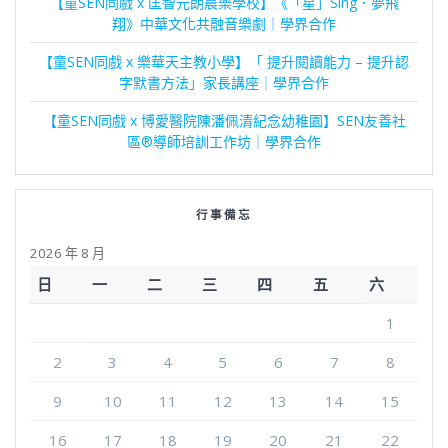
【童SEN同戲 x 匡智元朗晨樂學校】《「星」Sing．夢飛
翔》中華文化共融音樂劇｜學界合作
【童SEN同戲 x 樂華天主教小學】「 提升閱讀能力 – 提升認
字默書方法」家長講座｜學界合作
【童SEN同戲 x 博愛醫院陳潘佩清紀念幼稚園】SEN友善社
區®導師培訓工作坊｜學界合作
行事備忘
2026 年 8 月
日
一
二
三
四
五
六
1
2
3
4
5
6
7
8
9
10
11
12
13
14
15
16
17
18
19
20
21
22