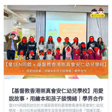
【基督教香港崇真會安仁幼兒學校】用愛
說故事，用繪本和孩子談情緒｜學界合作
童SEN同戲到訪位於大埔富善邨的基督教香港崇真會安仁幼兒
學校，為19位有幼稚園學生及家長提供同理玩®️「情緒王國」