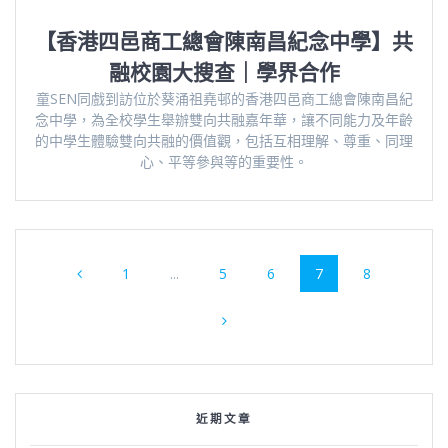
【香港四邑商工總會陳南昌紀念中學】共
融校園大搜查｜學界合作
童SEN同戲到訪位於葵涌祖堯邨的香港四邑商工總會陳南昌紀
念中學，為全校學生舉辦雙向共融嘉年華，讓不同能力及年齡
的中學生體驗雙向共融的價值觀，包括互相理解、尊重、同理
心、平等參與等的重要性。
Posts
Page
Page
Page
Page
Page
1
...
5
6
7
8
navigation
近期文章