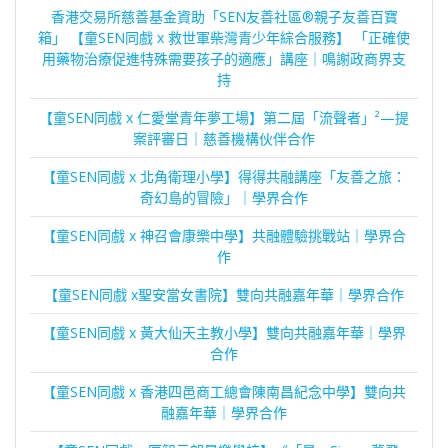
香港交易所慈善基金資助「SEN友善社區®親子友善百寶
箱」 【童SEN同戲 x 救世軍柴灣青少年綜合服務】 「正確使
用藥物治療促進特殊需要孩子的適應」講座｜鳴謝政商界支
持
【童SEN同戲 x 仁愛堂青年夢工場】第二屆「流聲者」²—提
案評審日｜慈善機構伙伴合作
【童SEN同戲 x 北角衛理小學】得得共融講座「友善之旅：
奇幻島的冒險」｜學界合作
【童SEN同戲 x 神召會康樂中學】共融體驗挑戰站｜學界合
作
【童SEN同戲 x聖安當女書院】雙向共融嘉年華｜學界合作
【童SEN同戲 x 黃大仙天主教小學】雙向共融嘉年華｜學界
合作
【童SEN同戲 x 香港四邑商工總會陳南昌紀念中學】雙向共
融嘉年華｜學界合作