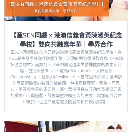
【童SEN同戲 x 港澳信義會黃陳淑英紀念
學校】雙向共融嘉年華｜學界合作
童SEN同戲到訪位於元朗的港澳信義會黃陳淑英紀念學校，為
小二學生舉辦雙向共融嘉年華，活動針對為香港教育局《4Rs精
神健康約章》而設計，涵蓋四個促進學生精神健康的要素及目
標，包括休息(Rest)、放鬆(Relaxation) 、人際關係
(Relationship) 、抗逆力(Resilience) 。旨在讓不同能力及年齡
的學童體驗雙向共融的價值觀，包括互相理解、尊重、同理
心、平等參與等的重要性。嘉年華提供具有互動性及學習元素
的攤位和互動遊戲，鼓勵學童理解別人的需要，增加同儕合作
和支持，促進共融意識及關愛文化於校內實踐。