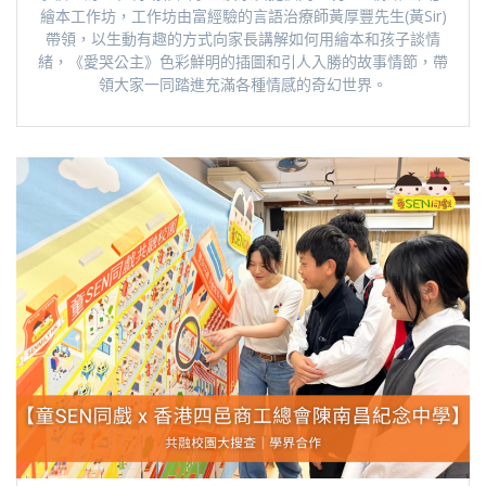
繪本工作坊，工作坊由富經驗的言語治療師黃厚豐先生(黃Sir)
帶領，以生動有趣的方式向家長講解如何用繪本和孩子談情
緒，《愛哭公主》色彩鮮明的插圖和引人入勝的故事情節，帶
領大家一同踏進充滿各種情感的奇幻世界。