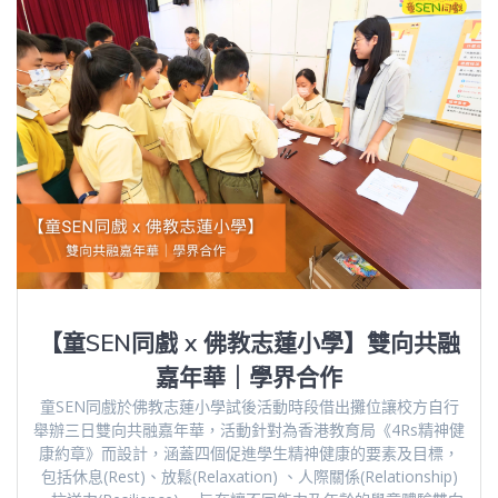
【童SEN同戲 x 佛教志蓮小學】雙向共融
嘉年華｜學界合作
童SEN同戲於佛教志蓮小學試後活動時段借出攤位讓校方自行
舉辦三日雙向共融嘉年華，活動針對為香港教育局《4Rs精神健
康約章》而設計，涵蓋四個促進學生精神健康的要素及目標，
包括休息(Rest)、放鬆(Relaxation) 、人際關係(Relationship)