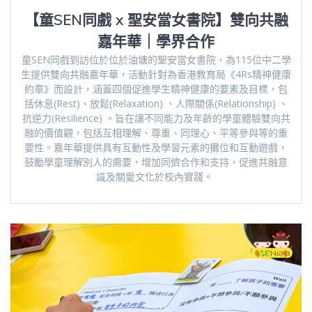
【童SEN同戲 x 聖安當女書院】雙向共融
嘉年華｜學界合作
童SEN同戲到訪位於位於油塘的聖安當女書院，為115位中二學
生提供雙向共融嘉年華，活動針對為香港教育局《4Rs精神健康
約章》而設計，涵蓋四個促進學生精神健康的要素及目標，包
括休息(Rest)、放鬆(Relaxation) 、人際關係(Relationship) 、
抗逆力(Resilience) 。旨在讓不同能力及年齡的學童體驗雙向共
融的價值觀，包括互相理解、尊重、同理心、平等參與等的重
要性。嘉年華提供具有互動性及學習元素的攤位和互動遊戲，
鼓勵學童理解別人的需要，增加同儕合作和支持，促進共融意
識及關愛文化於校內實踐。