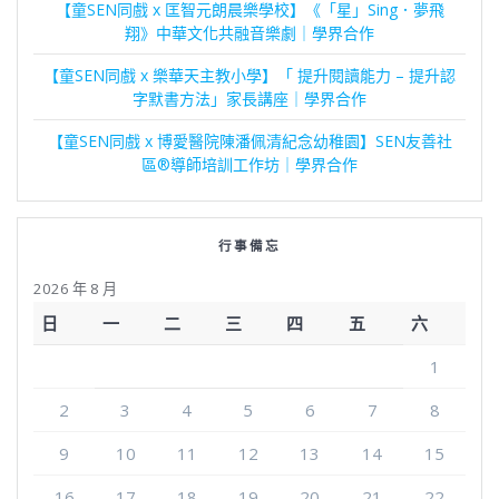
【童SEN同戲 x 匡智元朗晨樂學校】《「星」Sing．夢飛
翔》中華文化共融音樂劇｜學界合作
【童SEN同戲 x 樂華天主教小學】「 提升閱讀能力 – 提升認
字默書方法」家長講座｜學界合作
【童SEN同戲 x 博愛醫院陳潘佩清紀念幼稚園】SEN友善社
區®導師培訓工作坊｜學界合作
行事備忘
2026 年 8 月
日
一
二
三
四
五
六
1
2
3
4
5
6
7
8
9
10
11
12
13
14
15
16
17
18
19
20
21
22