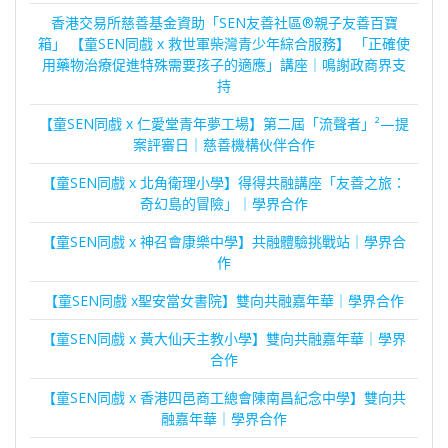
香港交易所慈善基金資助「SEN友善社區®親子友善百寶
箱」 【童SEN同戲 x 救世軍柴灣青少年綜合服務】 「正確使
用藥物治療促進特殊需要孩子的適應」講座｜鳴謝政商界支
持
【童SEN同戲 x 仁愛堂青年夢工場】第二屆「流聲者」²—提
案評審日｜慈善機構伙伴合作
【童SEN同戲 x 北角衛理小學】得得共融講座「友善之旅：
奇幻島的冒險」｜學界合作
【童SEN同戲 x 神召會康樂中學】共融體驗挑戰站｜學界合
作
【童SEN同戲 x聖安當女書院】雙向共融嘉年華｜學界合作
【童SEN同戲 x 黃大仙天主教小學】雙向共融嘉年華｜學界
合作
【童SEN同戲 x 香港四邑商工總會陳南昌紀念中學】雙向共
融嘉年華｜學界合作