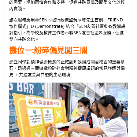
的需要，增加同儕合作和支持，促進共融意識及關愛文化於校
內實踐。
該次服務應用童SEN同戲行政總監黃厚豐先生首創「FRIEND
協作模式」D (Demonstrate) 結合「SEN友善社區®4S教學設
計指引，為學校及教育工作者示範SEN友善社區®服務，促進
雙向共融文化。
攤位一
:紛碎偏見闖三關
建立同學對精神健康概念的正確認知是組成關愛校園的重要基
石，透過過三關遊戲粉碎社會對精神健康議題的常見誤解與偏
見 ，共建友善與共融的生活環境。