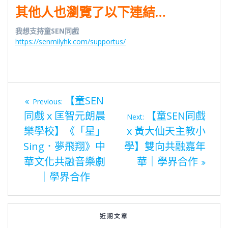
其他人也瀏覽了以下連結…
我想支持童SEN同戲
https://senmilyhk.com/supportus/
Previous
【童SEN
Previous:
post:
Next
同戲 x 匡智元朗晨
【童SEN同戲
Next:
文
post:
樂學校】《「星」
x 黃大仙天主教小
Sing．夢飛翔》中
學】雙向共融嘉年
章
華文化共融音樂劇
華｜學界合作
｜學界合作
導
覽
近期文章