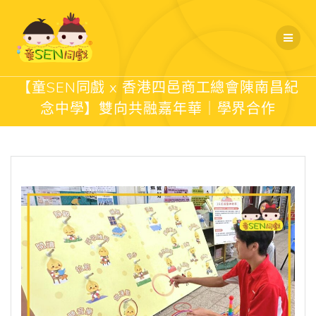
Skip
to
content
【童SEN同戲 x 香港四邑商工總會陳南昌紀
念中學】雙向共融嘉年華｜學界合作