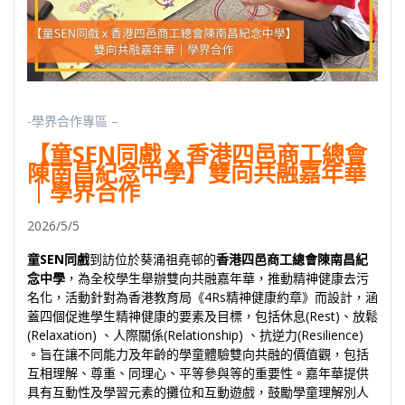
-學界合作專區 –
【童SEN同戲 x 香港四邑商工總會
陳南昌紀念中學】雙向共融嘉年華
｜學界合作
2026/5/5
童SEN同戲
到訪位於葵涌祖堯邨的
香港四邑商工總會陳南昌紀
念中學
，為全校學生舉辦雙向共融嘉年華，推動精神健康去污
名化，活動針對為香港教育局《4Rs精神健康約章》而設計，涵
蓋四個促進學生精神健康的要素及目標，包括休息(Rest)、放鬆
(Relaxation) 、人際關係(Relationship) 、抗逆力(Resilience)
。旨在讓不同能力及年齡的學童體驗雙向共融的價值觀，包括
互相理解、尊重、同理心、平等參與等的重要性。嘉年華提供
具有互動性及學習元素的攤位和互動遊戲，鼓勵學童理解別人