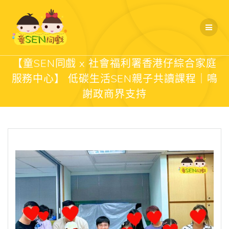
Skip
to
content
【童SEN同戲 x 社會福利署香港仔綜合家庭
服務中心】 低碳生活SEN親子共讀課程｜鳴
謝政商界支持