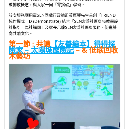
碳排放概念，與大家一同「零捨碳」學習。
該次服務應用童SEN同戲行政總監黃厚豐先生首創「FRIEND
協作模式」D (Demonstrate) 結合「SEN友善社區®4S教學設
計指引，為社福同工及家長示範SEN友善社區®服務，促進雙
向共融文化。
第一節
:
共讀
【友善繪本】得得探
險家 – 太陽城歷險記
–
& 低碳回收
木藝坊