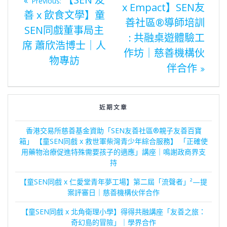
post:
Previous:
x Empact】SEN友
post:
文
善 x 飲食文學】童
善社區®️導師培訓
SEN同戲董事局主
: 共融桌遊體驗工
章
席 蕭欣浩博士｜人
作坊｜慈善機構伙
物專訪
伴合作
導
覽
近期文章
香港交易所慈善基金資助「SEN友善社區®親子友善百寶
箱」 【童SEN同戲 x 救世軍柴灣青少年綜合服務】 「正確使
用藥物治療促進特殊需要孩子的適應」講座｜鳴謝政商界支
持
【童SEN同戲 x 仁愛堂青年夢工場】第二屆「流聲者」²—提
案評審日｜慈善機構伙伴合作
【童SEN同戲 x 北角衛理小學】得得共融講座「友善之旅：
奇幻島的冒險」｜學界合作