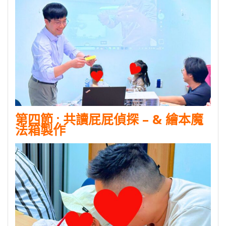
第四節
:
共讀屁屁偵探 –
& 繪本魔
法箱製作