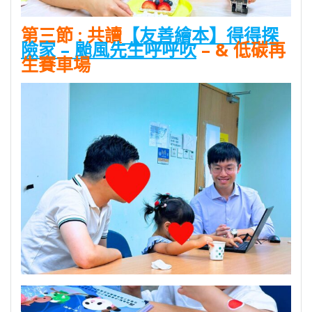
第三節
:
共讀
【友善繪本】得得探
險家 – 颱風先生呼呼吹
–
& 低碳再
生賽車場