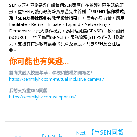
SEN友善社區®是達自讓每個SEN家庭自在參與社區生活的願
景，童SEN同戲行政總監黃厚豐先生首創
「FRIEND 協作模式」
及「SEN友善社區®4S教學設計指引」
，集合各界力量，應用
Facilitate、Refine、Initiate、Expand、Networking、
Demonstrate六大協作模式，為同理意識(SENSE)、教材設計
(SOURCE)、空間佈置(SPACE)、服務流程(STEPS)注入共融動
力，支援有特殊教育需要的兒童及家長，共創SEN友善社區
®。
你可能也有興趣…
雙向共融入校嘉年華，學校和機構如何報名?
https://senmilyhk.com/mutual-inclusive-carnival/
我想支持童SEN同戲
https://senmilyhk.com/supportus/
Next
【童SEN同戲
Next:
Previous
【SEN 友