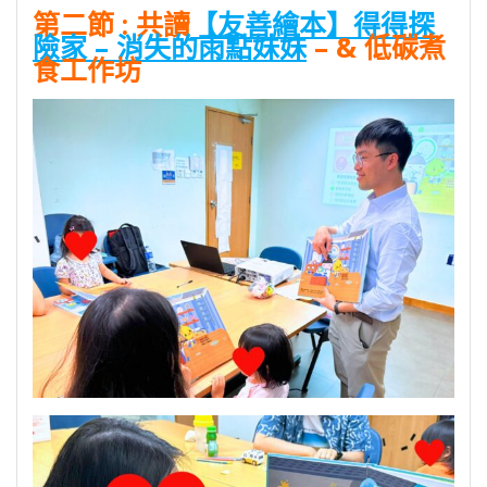
第二節
:
共讀
【友善繪本】得得探
險家 – 消失的雨點妹妹
–
& 低碳煮
食工作坊