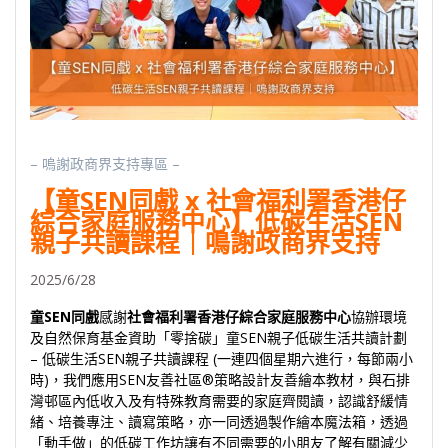
– 嗚謝政商界支持專區 –
【童SEN同戲 x 社會福利署香港仔
綜合家庭服務中心】低碳生活SEN
親子共讀課程｜鳴謝政商界支持
2025/6/28
童SEN同戲
感謝
社會福利署
香港仔
綜合家庭服務中心
協辦環境
及自然保育基金資助「零捨碳」童SEN親子低碳生活共讀計劃
– 低碳生活SEN親子共讀課程 (一連四個星期六進行，每節兩小
時)，我們應用SEN友善社區®策略設計友善繪本教材，與石排
灣邨區內低收入及有特殊教育需要的家庭齊閱讀，認識舒緩情
緒、培養專注、讀寫策略，亦一同透過製作繪本魔法箱，透過
「動手做」的低碳工作坊讓有不同需要的小朋友了解有關減少