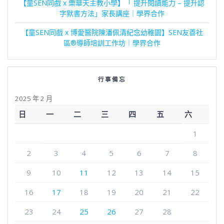
【童SEN同戲 x 樂華天主教小學】「 提升閱讀能力 – 提升認
字默書方法」家長講座｜學界合作
【童SEN同戲 x 博愛醫院陳潘佩清紀念幼稚園】SEN友善社
區®導師培訓工作坊｜學界合作
行事備忘
2025 年 2 月
日
一
二
三
四
五
六
1
2
3
4
5
6
7
8
9
10
11
12
13
14
15
16
17
18
19
20
21
22
23
24
25
26
27
28