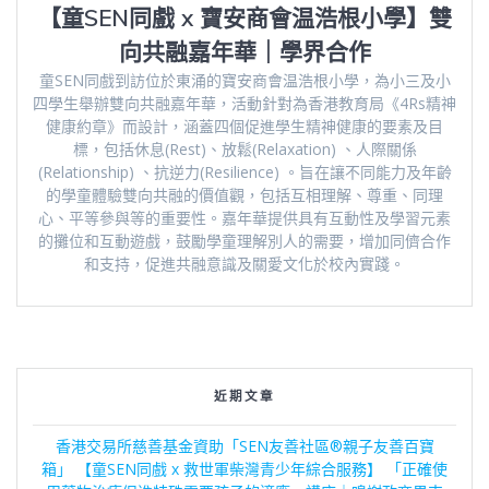
【童SEN同戲 x 寶安商會温浩根小學】雙
向共融嘉年華｜學界合作
童SEN同戲到訪位於東涌的寶安商會温浩根小學，為小三及小
四學生舉辦雙向共融嘉年華，活動針對為香港教育局《4Rs精神
健康約章》而設計，涵蓋四個促進學生精神健康的要素及目
標，包括休息(Rest)、放鬆(Relaxation) 、人際關係
(Relationship) 、抗逆力(Resilience) 。旨在讓不同能力及年齡
的學童體驗雙向共融的價值觀，包括互相理解、尊重、同理
心、平等參與等的重要性。嘉年華提供具有互動性及學習元素
的攤位和互動遊戲，鼓勵學童理解別人的需要，增加同儕合作
和支持，促進共融意識及關愛文化於校內實踐。
近期文章
香港交易所慈善基金資助「SEN友善社區®親子友善百寶
箱」 【童SEN同戲 x 救世軍柴灣青少年綜合服務】 「正確使