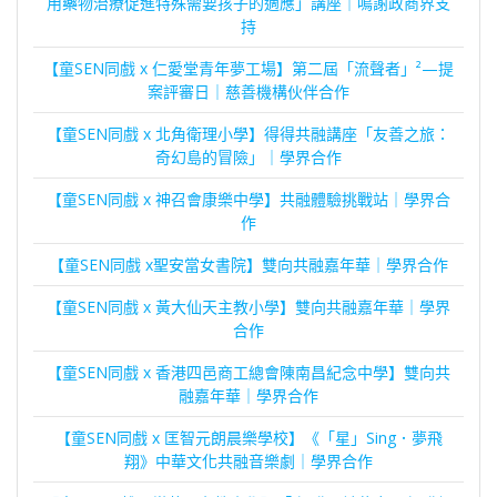
用藥物治療促進特殊需要孩子的適應」講座｜鳴謝政商界支
持
【童SEN同戲 x 仁愛堂青年夢工場】第二屆「流聲者」²—提
案評審日｜慈善機構伙伴合作
【童SEN同戲 x 北角衛理小學】得得共融講座「友善之旅：
奇幻島的冒險」｜學界合作
【童SEN同戲 x 神召會康樂中學】共融體驗挑戰站｜學界合
作
【童SEN同戲 x聖安當女書院】雙向共融嘉年華｜學界合作
【童SEN同戲 x 黃大仙天主教小學】雙向共融嘉年華｜學界
合作
【童SEN同戲 x 香港四邑商工總會陳南昌紀念中學】雙向共
融嘉年華｜學界合作
【童SEN同戲 x 匡智元朗晨樂學校】《「星」Sing．夢飛
翔》中華文化共融音樂劇｜學界合作