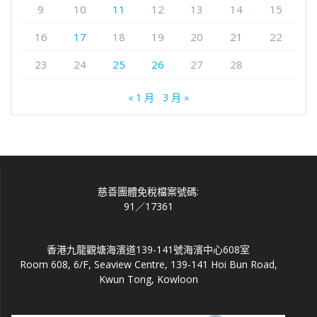
9
10
11
12
13
14
15
16
17
18
19
20
21
22
23
24
25
26
27
28
« 1 月
3 月 »
慈善團體免稅檔案號碼:
91／17361
香港九龍觀塘海濱道139-141號海濱中心608室
Room 608, 6/F, Seaview Centre, 139-141 Hoi Bun Road,
Kwun Tong, Kowloon