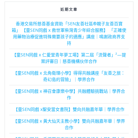
近期文章
香港交易所慈善基金資助「SEN友善社區®親子友善百寶
箱」 【童SEN同戲 x 救世軍柴灣青少年綜合服務】 「正確使
用藥物治療促進特殊需要孩子的適應」講座｜鳴謝政商界支
持
【童SEN同戲 x 仁愛堂青年夢工場】第二屆「流聲者」²—提
案評審日｜慈善機構伙伴合作
【童SEN同戲 x 北角衛理小學】得得共融講座「友善之旅：
奇幻島的冒險」｜學界合作
【童SEN同戲 x 神召會康樂中學】共融體驗挑戰站｜學界合
作
【童SEN同戲 x聖安當女書院】雙向共融嘉年華｜學界合作
【童SEN同戲 x 黃大仙天主教小學】雙向共融嘉年華｜學界
合作