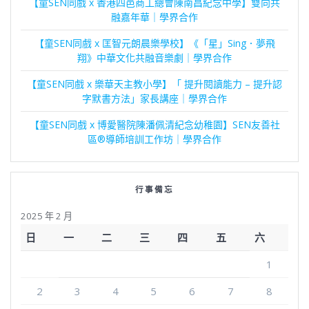
【童SEN同戲 x 香港四邑商工總會陳南昌紀念中學】雙向共
融嘉年華｜學界合作
【童SEN同戲 x 匡智元朗晨樂學校】《「星」Sing．夢飛
翔》中華文化共融音樂劇｜學界合作
【童SEN同戲 x 樂華天主教小學】「 提升閱讀能力 – 提升認
字默書方法」家長講座｜學界合作
【童SEN同戲 x 博愛醫院陳潘佩清紀念幼稚園】SEN友善社
區®導師培訓工作坊｜學界合作
行事備忘
2025 年 2 月
日
一
二
三
四
五
六
1
2
3
4
5
6
7
8