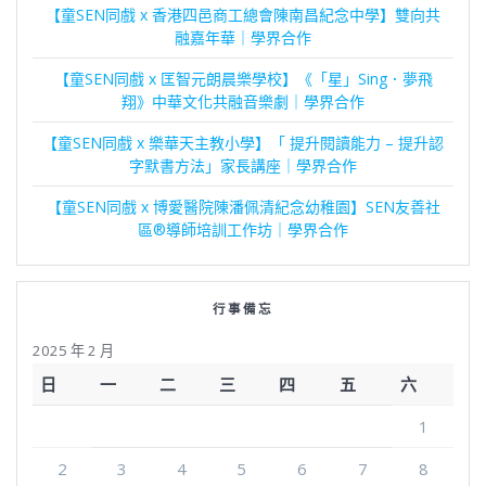
【童SEN同戲 x 香港四邑商工總會陳南昌紀念中學】雙向共
融嘉年華｜學界合作
【童SEN同戲 x 匡智元朗晨樂學校】《「星」Sing．夢飛
翔》中華文化共融音樂劇｜學界合作
【童SEN同戲 x 樂華天主教小學】「 提升閱讀能力 – 提升認
字默書方法」家長講座｜學界合作
【童SEN同戲 x 博愛醫院陳潘佩清紀念幼稚園】SEN友善社
區®導師培訓工作坊｜學界合作
行事備忘
2025 年 2 月
日
一
二
三
四
五
六
1
2
3
4
5
6
7
8