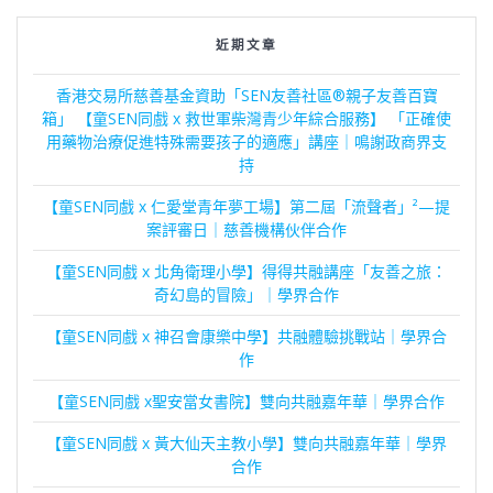
近期文章
香港交易所慈善基金資助「SEN友善社區®親子友善百寶
箱」 【童SEN同戲 x 救世軍柴灣青少年綜合服務】 「正確使
用藥物治療促進特殊需要孩子的適應」講座｜鳴謝政商界支
持
【童SEN同戲 x 仁愛堂青年夢工場】第二屆「流聲者」²—提
案評審日｜慈善機構伙伴合作
【童SEN同戲 x 北角衛理小學】得得共融講座「友善之旅：
奇幻島的冒險」｜學界合作
【童SEN同戲 x 神召會康樂中學】共融體驗挑戰站｜學界合
作
【童SEN同戲 x聖安當女書院】雙向共融嘉年華｜學界合作
【童SEN同戲 x 黃大仙天主教小學】雙向共融嘉年華｜學界
合作