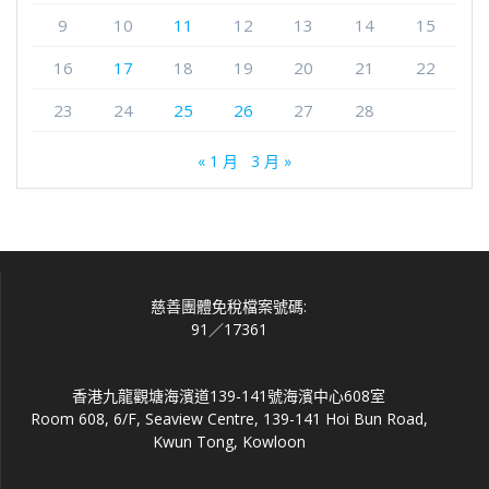
9
10
11
12
13
14
15
16
17
18
19
20
21
22
23
24
25
26
27
28
« 1 月
3 月 »
慈善團體免稅檔案號碼:
91／17361
香港九龍觀塘海濱道139-141號海濱中心608室
Room 608, 6/F, Seaview Centre, 139-141 Hoi Bun Road,
Kwun Tong, Kowloon