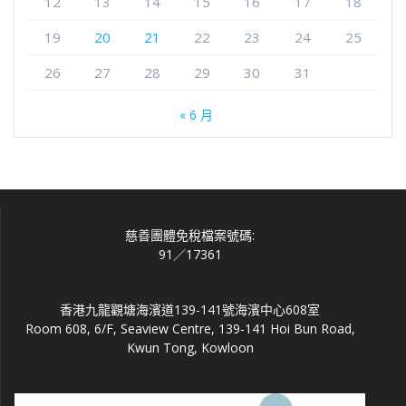
12
13
14
15
16
17
18
19
20
21
22
23
24
25
26
27
28
29
30
31
« 6 月
慈善團體免稅檔案號碼:
91／17361
香港九龍觀塘海濱道139-141號海濱中心608室
Room 608, 6/F, Seaview Centre, 139-141 Hoi Bun Road,
Kwun Tong, Kowloon