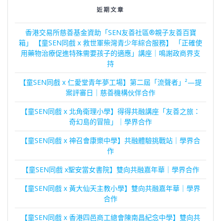
近期文章
香港交易所慈善基金資助「SEN友善社區®親子友善百寶
箱」 【童SEN同戲 x 救世軍柴灣青少年綜合服務】 「正確使
用藥物治療促進特殊需要孩子的適應」講座｜鳴謝政商界支
持
【童SEN同戲 x 仁愛堂青年夢工場】第二屆「流聲者」²—提
案評審日｜慈善機構伙伴合作
【童SEN同戲 x 北角衛理小學】得得共融講座「友善之旅：
奇幻島的冒險」｜學界合作
【童SEN同戲 x 神召會康樂中學】共融體驗挑戰站｜學界合
作
【童SEN同戲 x聖安當女書院】雙向共融嘉年華｜學界合作
【童SEN同戲 x 黃大仙天主教小學】雙向共融嘉年華｜學界
合作
【童SEN同戲 x 香港四邑商工總會陳南昌紀念中學】雙向共