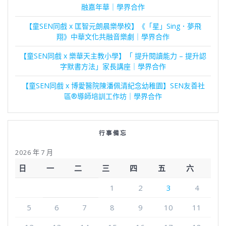
融嘉年華｜學界合作
【童SEN同戲 x 匡智元朗晨樂學校】《「星」Sing．夢飛
翔》中華文化共融音樂劇｜學界合作
【童SEN同戲 x 樂華天主教小學】「 提升閱讀能力 – 提升認
字默書方法」家長講座｜學界合作
【童SEN同戲 x 博愛醫院陳潘佩清紀念幼稚園】SEN友善社
區®導師培訓工作坊｜學界合作
行事備忘
2026 年 7 月
日
一
二
三
四
五
六
1
2
3
4
5
6
7
8
9
10
11