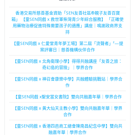
香港交易所慈善基金資助「SEN友善社區®親子友善百寶
箱」 【童SEN同戲 x 救世軍柴灣青少年綜合服務】 「正確使
用藥物治療促進特殊需要孩子的適應」講座｜鳴謝政商界支
持
【童SEN同戲 x 仁愛堂青年夢工場】第二屆「流聲者」²—提
案評審日｜慈善機構伙伴合作
【童SEN同戲 x 北角衛理小學】得得共融講座「友善之旅：
奇幻島的冒險」｜學界合作
【童SEN同戲 x 神召會康樂中學】共融體驗挑戰站｜學界合
作
【童SEN同戲 x聖安當女書院】雙向共融嘉年華｜學界合作
【童SEN同戲 x 黃大仙天主教小學】雙向共融嘉年華｜學界
合作
【童SEN同戲 x 香港四邑商工總會陳南昌紀念中學】雙向共
融嘉年華｜學界合作