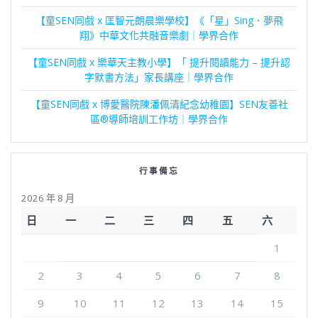
【童SEN同戲 x 匡智元朗晨樂學校】《「星」Sing．夢飛
翔》中華文化共融音樂劇｜學界合作
【童SEN同戲 x 樂華天主教小學】「 提升閱讀能力 – 提升認
字默書方法」家長講座｜學界合作
【童SEN同戲 x 博愛醫院陳潘佩清紀念幼稚園】SEN友善社
區®導師培訓工作坊｜學界合作
行事備忘
2026 年 8 月
日
一
二
三
四
五
六
1
2
3
4
5
6
7
8
9
10
11
12
13
14
15