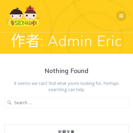
Skip
to
content
作者:
Admin Eric
Nothing Found
It seems we can’t find what you’re looking for. Perhaps
searching can help.
Search
for:
近期文章