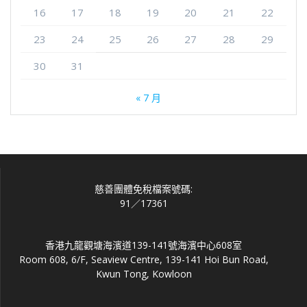
16
17
18
19
20
21
22
23
24
25
26
27
28
29
30
31
« 7 月
慈善團體免稅檔案號碼:
91／17361
香港九龍觀塘海濱道139-141號海濱中心608室
Room 608, 6/F, Seaview Centre, 139-141 Hoi Bun Road,
Kwun Tong, Kowloon