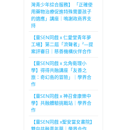
灣青少年綜合服務】 「正確使
用藥物治療促進特殊需要孩子
的適應」講座｜鳴謝政商界支
持
【童SEN同戲 x 仁愛堂青年夢
工場】第二屆「流聲者」²—提
案評審日｜慈善機構伙伴合作
【童SEN同戲 x 北角衛理小
學】得得共融講座「友善之
旅：奇幻島的冒險」｜學界合
作
【童SEN同戲 x 神召會康樂中
學】共融體驗挑戰站｜學界合
作
【童SEN同戲 x聖安當女書院】
雙向共融嘉年華｜學界合作