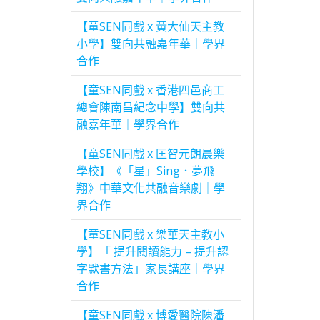
【童SEN同戲 x 黃大仙天主教
小學】雙向共融嘉年華｜學界
合作
【童SEN同戲 x 香港四邑商工
總會陳南昌紀念中學】雙向共
融嘉年華｜學界合作
【童SEN同戲 x 匡智元朗晨樂
學校】《「星」Sing．夢飛
翔》中華文化共融音樂劇｜學
界合作
【童SEN同戲 x 樂華天主教小
學】「 提升閱讀能力 – 提升認
字默書方法」家長講座｜學界
合作
【童SEN同戲 x 博愛醫院陳潘