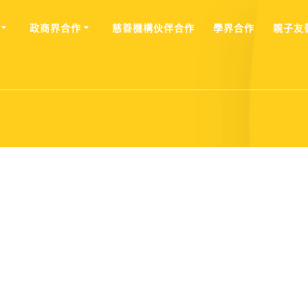
政商界合作
慈善機構伙伴合作
學界合作
親⼦友