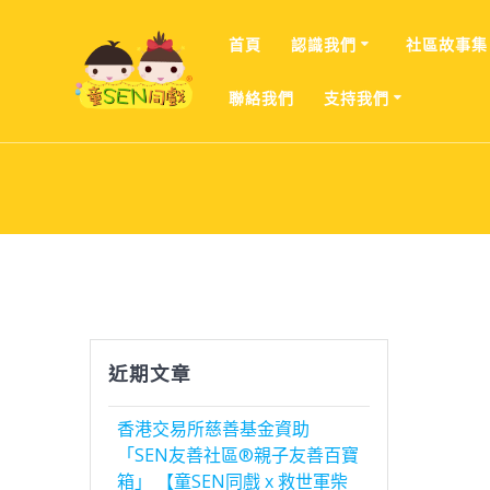
Skip
to
首頁
認識我們
社區故事集
content
聯絡我們
支持我們
近期文章
香港交易所慈善基金資助
「SEN友善社區®親子友善百寶
箱」 【童SEN同戲 x 救世軍柴